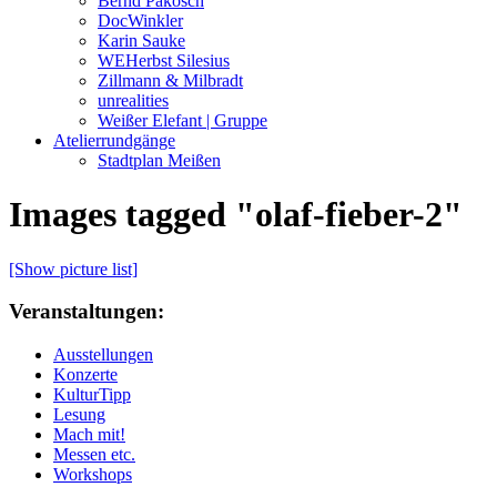
Bernd Pakosch
DocWinkler
Karin Sauke
WEHerbst Silesius
Zillmann & Milbradt
unrealities
Weißer Elefant | Gruppe
Atelierrundgänge
Stadtplan Meißen
Images tagged "olaf-fieber-2"
[Show picture list]
Veranstaltungen:
Ausstellungen
Konzerte
KulturTipp
Lesung
Mach mit!
Messen etc.
Workshops