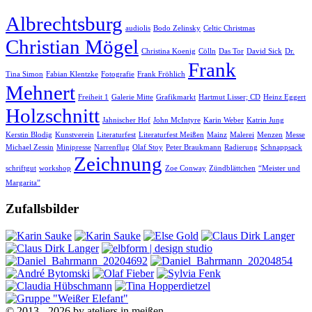
Albrechtsburg
audiolis
Bodo Zelinsky
Celtic Christmas
Christian Mögel
Christina Koenig
Cölln
Das Tor
David Sick
Dr.
Frank
Tina Simon
Fabian Klentzke
Fotografie
Frank Fröhlich
Mehnert
Freiheit 1
Galerie Mitte
Grafikmarkt
Hartmut Lisser; CD
Heinz Eggert
Holzschnitt
Jahnischer Hof
John McIntyre
Karin Weber
Katrin Jung
Kerstin Blodig
Kunstverein
Literaturfest
Literaturfest Meißen
Mainz
Malerei
Menzen
Messe
Michael Zessin
Minipresse
Narrenflug
Olaf Stoy
Peter Braukmann
Radierung
Schnappsack
Zeichnung
schriftgut
workshop
Zoe Conway
Zündblättchen
“Meister und
Margarita”
Zufallsbilder
© 2013 - 2026 by ateliers in meißen