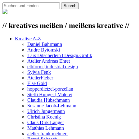
// kreatives meißen / meißens kreative //
Kreative A-Z
Daniel Bahrmann
Andre Bytomski
Lars Ditscherlein | Design.Grafik
Atelier Andreas Ehret
elbform | industrial design
Sylvia Fenk
AtelierFieber
Else Gold
hopperdietzel-porzellan
Steffi Hunger | Malerei
Claudia Hübschmann
Susanne Jacob-Lehmann
Ulrich Jungermann
Christina Koenig
Claus Dirk Langer
Matthias Lehmann
atelier frank mehnert