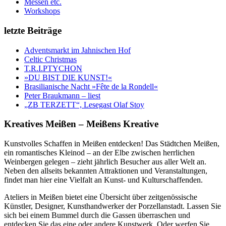
Messen etc.
Workshops
letzte Beiträge
Adventsmarkt im Jahnischen Hof
Celtic Christmas
T.R.I.PTYCHON
»DU BIST DIE KUNST!«
Brasilianische Nacht »Fête de la Rondell«
Peter Braukmann – liest
„ZB TERZETT“, Lesegast Olaf Stoy
Kreatives Meißen – Meißens Kreative
Kunstvolles Schaffen in Meißen entdecken! Das Städtchen Meißen,
ein romantisches Kleinod – an der Elbe zwischen herrlichen
Weinbergen gelegen – zieht jährlich Besucher aus aller Welt an.
Neben den allseits bekannten Attraktionen und Veranstaltungen,
findet man hier eine Vielfalt an Kunst- und Kulturschaffenden.
Ateliers in Meißen bietet eine Übersicht über zeitgenössische
Künstler, Designer, Kunsthandwerker der Porzellanstadt. Lassen Sie
sich bei einem Bummel durch die Gassen überraschen und
entdecken Sie das eine oder andere Kunstwerk. Oder werfen Sie