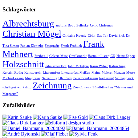
Schlagwörter
Albrechtsburg
audiolis
Bodo Zelinsky
Celtic Christmas
Christian Mögel
Christina Koenig
Cölln
Das Tor
David Sick
Dr.
Frank
Tina Simon
Fabian Klentzke
Fotografie
Frank Fröhlich
Mehnert
Freiheit 1
Galerie Mitte
Grafikmarkt
Hartmut Lisser; CD
Heinz Eggert
Holzschnitt
Jahnischer Hof
John McIntyre
Karin Weber
Katrin Jung
Kerstin Blodig
Kunstverein
Literaturfest
Literaturfest Meißen
Mainz
Malerei
Menzen
Messe
Michael Zessin
Minipresse
Narrenflug
Olaf Stoy
Peter Braukmann
Radierung
Schnappsack
Zeichnung
schriftgut
workshop
Zoe Conway
Zündblättchen
“Meister und
Margarita”
Zufallsbilder