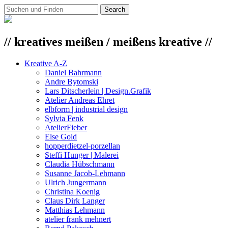
// kreatives meißen / meißens kreative //
Kreative A-Z
Daniel Bahrmann
Andre Bytomski
Lars Ditscherlein | Design.Grafik
Atelier Andreas Ehret
elbform | industrial design
Sylvia Fenk
AtelierFieber
Else Gold
hopperdietzel-porzellan
Steffi Hunger | Malerei
Claudia Hübschmann
Susanne Jacob-Lehmann
Ulrich Jungermann
Christina Koenig
Claus Dirk Langer
Matthias Lehmann
atelier frank mehnert