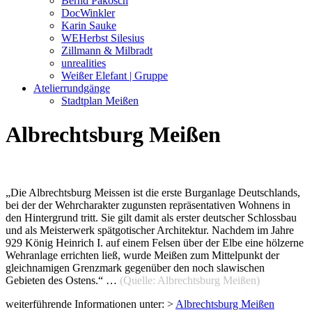
Bernd Pakosch
DocWinkler
Karin Sauke
WEHerbst Silesius
Zillmann & Milbradt
unrealities
Weißer Elefant | Gruppe
Atelierrundgänge
Stadtplan Meißen
Albrechtsburg Meißen
„Die Albrechtsburg Meissen ist die erste Burganlage Deutschlands,
bei der der Wehrcharakter zugunsten repräsentativen Wohnens in
den Hintergrund tritt. Sie gilt damit als erster deutscher Schlossbau
und als Meisterwerk spätgotischer Architektur. Nachdem im Jahre
929 König Heinrich I. auf einem Felsen über der Elbe eine hölzerne
Wehranlage errichten ließ, wurde Meißen zum Mittelpunkt der
gleichnamigen Grenzmark gegenüber den noch slawischen
Gebieten des Ostens.“ …
(Quelle: Albrechtsburg Meißen)
weiterführende Informationen unter: >
Albrechtsburg Meißen